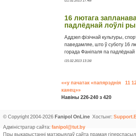
/
21.02.2013 17:48
/
16 лютага запланав
падлёднай лоўлі р
Аддзел фізічнай культуры, спо
паведамляе, што ў суботу 16 
горада Фаніпаля па падлёднай
/
15.02.2013 13:16
/
««у пачатак
«папярэднія
11
1
канец»»
Навiны 226-240 з 420
© Copyright 2004-2026
Fanipol OnLine
Хостынг:
Support.
Адміністратар сайта:
fanipol@tut.by
Пры выкарыстанні матэрыялаў сайта прамая гіперспасыл