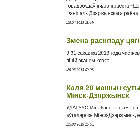
горадабудаўнічага праекта «Цэн
Фаніпаль Дзяржынскага раёна 
/
18.04.2013 11:46
/
Змена раскладу цягн
З 31 сакавіка 2013 года частко
ліній эканом-класа.
/
29.03.2013 09:07
/
Каля 20 машын суты
Мінск-Дзяржынск
УДАІ УУС Мінаблвыканкама пав
аўтадарозе Мінск-Дзяржынск, 
/
15.03.2013 15:53
/