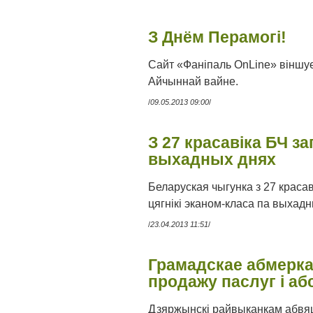
З Днём Перамогі!
Сайт «Фаніпаль OnLine» віншуе 
Айчыннай вайне.
/
09.05.2013 09:00
/
З 27 красавіка БЧ з
выхадных днях
Беларуская чыгунка з 27 краса
цягнікі эканом-класа па выхадн
/
23.04.2013 11:51
/
Грамадскае абмерка
продажу паслуг і аб
Дзяржынскі райвыканкам абвя