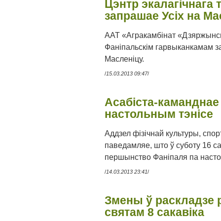
Цэнтр экалагічнага
запрашае Усіх на Ма
ААТ «Агракамбінат «Дзяржынск
Фаніпальскім гарвыканкамам за
Масленіцу.
/
15.03.2013 09:47
/
Асабіста-каманднае
настольным тэнісе
Аддзел фізічнай культуры, спо
паведамляе, што ў суботу 16 с
першынство Фаніпаля па насто
/
14.03.2013 23:41
/
Змены ў раскладзе р
святам 8 сакавіка