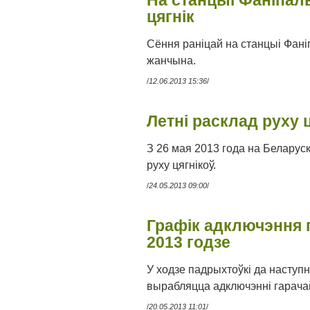
На станцыі Фаніпал
цягнік
Сёння раніцай на станцыі Фані
жанчына.
/
12.06.2013 15:36
/
Летні расклад руху ц
З 26 мая 2013 года на Беларус
руху цягнікоў.
/
24.05.2013 09:00
/
Графік адключэння г
2013 годзе
У ходзе падрыхтоўкі да наступ
вырабляцца адключэнні гарачай
/
20.05.2013 11:01
/