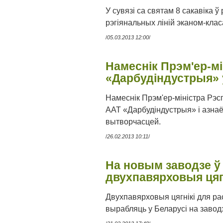
У сувязі са святам 8 сакавіка ў
рэгіянальных ліній эканом-кла
/
05.03.2013 12:00
/
Намеснік Прэм'ер-м
«Дарбудіндустрыя» 
Намеснік Прэм'ер-міністра Рэсп
ААТ «Дарбудіндустрыя» і азнаё
вытворчасцей.
/
26.02.2013 10:11
/
На новым заводзе ў
двухпавярховыя цяг
Двухпавярховыя цягнікі для ра
вырабляць у Беларусі на заводз