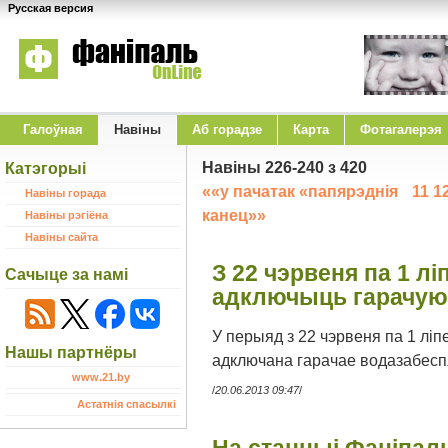
Русская версия
Галоўная
Навіны
Аб горадзе
Карта
Фотагалерэя
Навiны 226-240 з 420
Катэгорыі
««у пачатак
«папярэднія
11
1
Навіны горада
канец»»
Навіны рэгіёна
Навіны сайта
З 22 чэрвеня па 1 лі
Сачыце за намі
адключыць гарачую
У перыяд з 22 чэрвеня па 1 лі
Нашы партнёры
адключана гарачае водазабесп
www.21.by
/
20.06.2013 09:47
/
Астатнія спасылкі