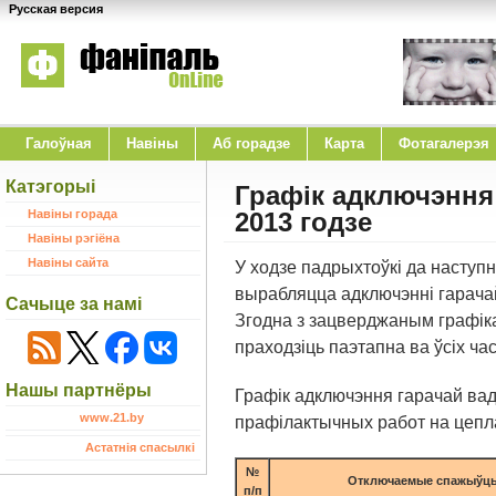
Русская версия
Галоўная
Навіны
Аб горадзе
Карта
Фотагалерэя
Катэгорыі
Графік адключэння 
Навіны горада
2013 годзе
Навіны рэгіёна
Навіны сайта
У ходзе падрыхтоўкі да наступ
вырабляцца адключэнні гарачай
Сачыце за намі
Згодна з зацверджаным графік
праходзіць паэтапна ва ўсіх ча
Нашы партнёры
Графік адключэння гарачай ва
www.21.by
прафілактычных работ на цепла
Астатнія спасылкі
№
Отключаемые спажыўц
п/п