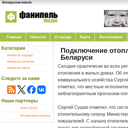
Беларуская версія
Главная
Новости
O городе
Карта
Фотогалерея
Категории
Подключение отопл
Новости города
Беларуси
Новости региона
Сегодня практически во всех р
Новости сайта
отопления в жилых домах. Об э
Следите за нами
коммунального хозяйства Серге
отметил, что местные исполните
неблагоприятным прогнозом пог
Наши партнеры
Сергей Сушко отметил, что сист
www.21.by
отопительному сезону. Министе
Остальные ссылки
показателей. С начала отопите
тепла для потребителей отслеж