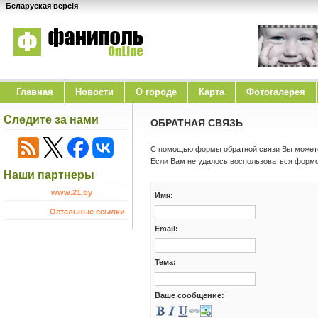
Беларуская версія
Главная
Новости
O городе
Карта
Фотогалерея
Следите за нами
ОБРАТНАЯ СВЯЗЬ
С помощью формы обратной связи Вы можете
Если Вам не удалось воспользоваться формой
Наши партнеры
www.21.by
Имя:
Остальные ссылки
Email:
Тема:
Ваше сообщение: