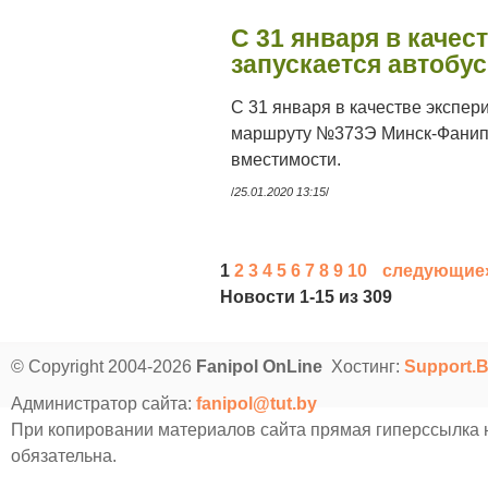
С 31 января в качес
запускается автоб
С 31 января в качестве экспе
маршруту №373Э Минск-Фанипо
вместимости.
/
25.01.2020 13:15
/
1
2
3
4
5
6
7
8
9
10
следующие
Новости 1-15 из 309
© Copyright 2004-2026
Fanipol OnLine
Хостинг:
Support.
Администратор сайта:
fanipol@tut.by
При копировании материалов сайта прямая гиперссылка
обязательна.