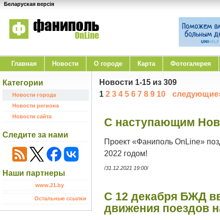
Беларуская версія
Главная
Новости
O городе
Карта
Фотогалерея
Новости 1-15 из 309
Категории
1
2
3
4
5
6
7
8
9
10
следующие
Новости города
Новости региона
Новости сайта
С наступающим Нов
Следите за нами
Проект «Фаниполь OnLine» поз
2022 годом!
/
31.12.2021 19:00
/
Наши партнеры
www.21.by
С 12 декабря БЖД в
Остальные ссылки
движения поездов н