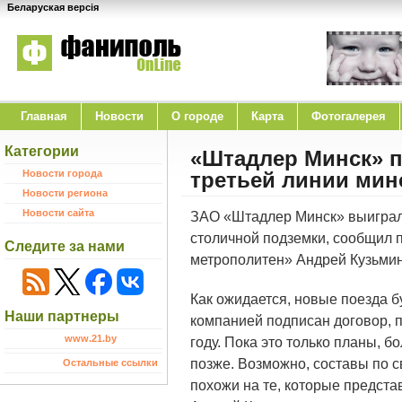
Беларуская версія
Главная
Новости
O городе
Карта
Фотогалерея
Категории
«Штадлер Минск» п
Новости города
третьей линии мин
Новости региона
Новости сайта
ЗАО «Штадлер Минск» выиграло
столичной подземки, сообщил 
Следите за нами
метрополитен» Андрей Кузьмин
Как ожидается, новые поезда б
Наши партнеры
компанией подписан договор, 
www.21.by
году. Пока это только планы, 
позже. Возможно, составы по с
Остальные ссылки
похожи на те, которые предста