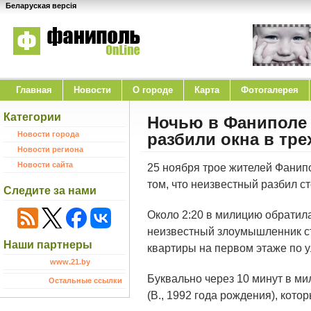
Беларуская версія
Главная
Новости
O городе
Карта
Фотогалерея
Категории
Ночью в Фаниполе
Новости города
разбили окна в тре
Новости региона
Новости сайта
25 ноября трое жителей Фанип
том, что неизвестный разбил ст
Следите за нами
Около 2:20 в милицию обратила
неизвестный злоумышленник ст
Наши партнеры
квартиры на первом этаже по у
www.21.by
Буквально через 10 минут в м
Остальные ссылки
(В., 1992 года рождения), кото