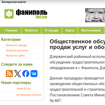
Беларуская версія
Главная
Новости
O городе
Карта
Фотогалерея
Категории
Общественное обсу
Новости города
продаж услуг и обо
Новости региона
Новости сайта
Дзержинский районный исполн
обсуждение градостроительног
Следите за нами
оборудования в г. Фаниполь Д
Данная процедура проводится
Наши партнеры
проведения общественных обсу
www.21.by
градостроительной и строитель
Постановлением Совета Министр
Остальные ссылки
№ 687.