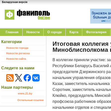
Беларуская версія
Главная
Новости
O городе
Карта
Фотогалерея
Категории
Итоговая коллегия
Новости города
Миноблисполкома 
Новости региона
Новости сайта
В коллегии приняли участие: з
Республики Беларусь Василий 
Следите за нами
председателя Дзержинского ра
начальник управления образо
Казак, заместитель начальник
Наши партнеры
Соротник, заместитель началь
www.21.by
Клюйко, председатель Минской
Остальные ссылки
профсоюза работников образов
начальники отделов и специал