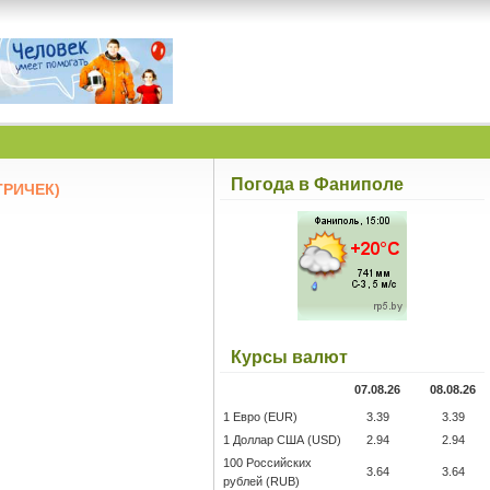
Погода в Фаниполе
РИЧЕК)
Курсы валют
07.08.26
08.08.26
1 Евро (EUR)
3.39
3.39
1 Доллар США (USD)
2.94
2.94
100 Российских
3.64
3.64
рублей (RUB)