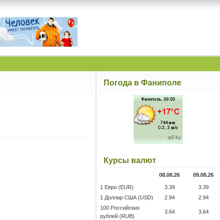
Погода в Фаниполе
Курсы валют
08.08.26
09.08.26
1 Евро (EUR)
3.39
3.39
1 Доллар США (USD)
2.94
2.94
100 Российских
3.64
3.64
рублей (RUB)