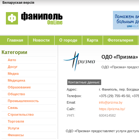
Беларуская версія
Главная
Новости
O городе
Карта
Фотогалерея
Категории
ОДО «Призма»
Авто
Досуг
ОДО «Призма» предоста
Медиа
Медицина
Контактные данные:
Образование
Адрес:
г. Фаниполь, пер. Богдаш
Общество
Телефон:
+375 (29) 755-45-50, +375
Промышленность
Email:
info@prizma.by
Cвязь
Сайт:
https://prizma.by/
Строительство
УНП:
600414582
Торговля
Услуги
ОДО «Призма» предоставляет услуги доступа
Финансы