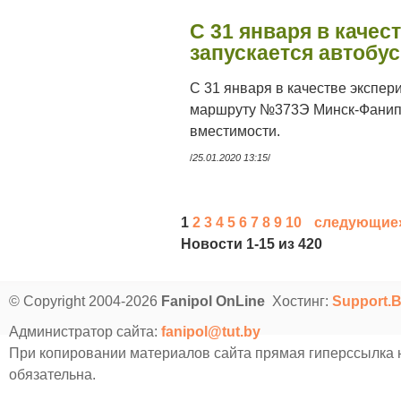
С 31 января в качес
запускается автоб
С 31 января в качестве экспе
маршруту №373Э Минск-Фанипо
вместимости.
/
25.01.2020 13:15
/
1
2
3
4
5
6
7
8
9
10
следующие
Новости 1-15 из 420
© Copyright 2004-2026
Fanipol OnLine
Хостинг:
Support.
Администратор сайта:
fanipol@tut.by
При копировании материалов сайта прямая гиперссылка
обязательна.