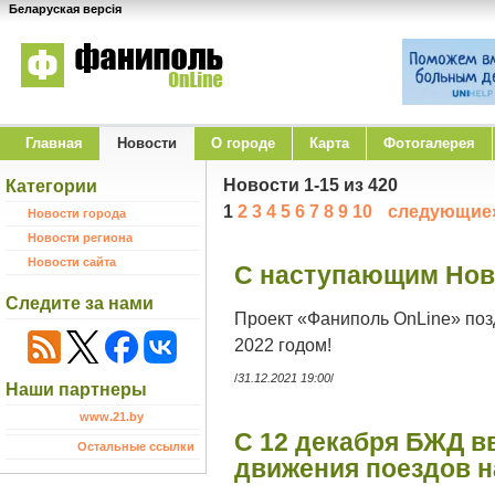
Беларуская версія
Главная
Новости
O городе
Карта
Фотогалерея
Новости 1-15 из 420
Категории
1
2
3
4
5
6
7
8
9
10
следующие
Новости города
Новости региона
Новости сайта
С наступающим Нов
Следите за нами
Проект «Фаниполь OnLine» поз
2022 годом!
/
31.12.2021 19:00
/
Наши партнеры
www.21.by
С 12 декабря БЖД в
Остальные ссылки
движения поездов н