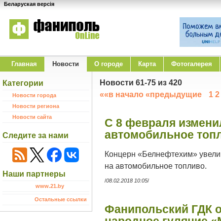
Беларуская версія
Главная
Новости
O городе
Карта
Фотогалерея
Новости 61-75 из 420
Категории
««в начало
«предыдущие
1
2
Новости города
Новости региона
Новости сайта
С 8 февраля измени
автомобильное топ
Следите за нами
Концерн «Белнефтехим» увелич
на автомобильное топливо.
Наши партнеры
/
08.02.2018 10:05
/
www.21.by
Остальные ссылки
Фанипольский ГДК о