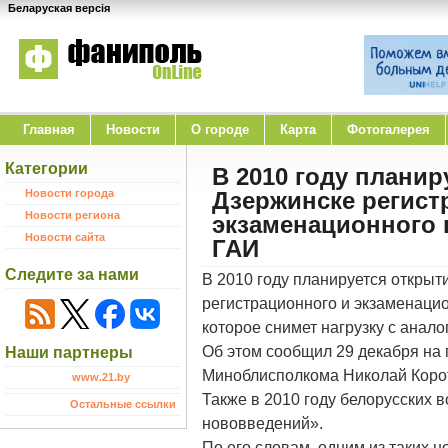
Беларуская версія
Главная
Новости
O городе
Карта
Фотогалерея
Категории
В 2010 году планир
Новости города
Дзержинске регист
Новости региона
экзаменационного 
Новости сайта
ГАИ
Следите за нами
В 2010 году планируется открыт
регистрационного и экзаменаци
которое снимет нагрузку с анал
Об этом сообщил 29 декабря на
Наши партнеры
Миноблисполкома Николай Коро
www.21.by
Также в 2010 году белорусских 
Остальные ссылки
нововведений».
По его словам, одним из таких 