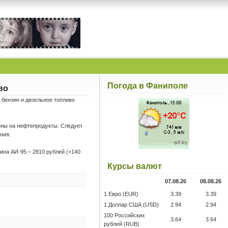
Погода в Фаниполе
во
 бензин и дизельное топливо
ны на нефтепродукты. Следует
ния.
зина АИ-95 – 2810 рублей (+140
Курсы валют
07.08.26
08.08.26
1 Евро (EUR)
3.39
3.39
1 Доллар США (USD)
2.94
2.94
100 Российских
3.64
3.64
рублей (RUB)