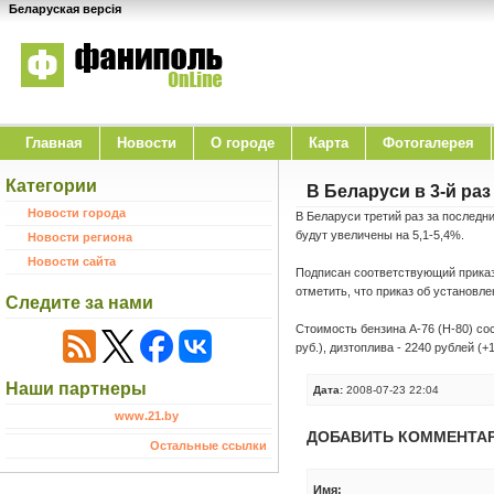
Беларуская версія
Главная
Новости
O городе
Карта
Фотогалерея
Категории
В Беларуси в 3-й ра
Новости города
В Беларуси третий раз за последн
будут увеличены на 5,1-5,4%.
Новости региона
Новости сайта
Подписан соответствующий приказ
отметить, что приказ об установл
Следите за нами
Стоимость бензина А-76 (Н-80) сос
руб.), дизтоплива - 2240 рублей (+1
Наши партнеры
Дата:
2008-07-23 22:04
www.21.by
ДОБАВИТЬ КОММЕНТА
Остальные ссылки
Имя: