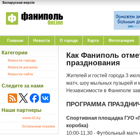
Беларуская версія
Главная
Новости
O городе
Карта
Фотогалерея
Категории
Как Фаниполь отме
Новости города
празднования
Новости региона
Новости сайта
Жителей и гостей города 3 ию
матч, шоу мыльных пузырей и 
Следите за нами
Независимости в Фаниполе за
ПРОГРАММА ПРАЗДНИ
Наши партнеры
Спортивная площадка ГУО «Г
www.21.by
коробка)
Остальные ссылки
10:00-11.30 - Футбольный матч