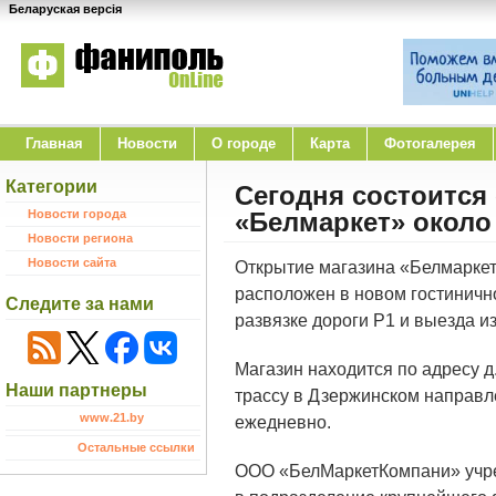
Беларуская версія
Главная
Новости
O городе
Карта
Фотогалерея
Категории
Сегодня состоится
Новости города
«Белмаркет» около
Новости региона
Новости сайта
Открытие магазина «Белмаркет»
расположен в новом гостиничн
Следите за нами
развязке дороги P1 и выезда и
Магазин находится по адресу д.
Наши партнеры
трассу в Дзержинском направле
www.21.by
ежедневно.
Остальные ссылки
ООО «БелМаркетКомпани» учре