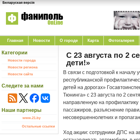
Беларуская версія
Главная
Новости
O городе
Карта
Фотогалерея
Категории
С 23 августа по 2 
Новости города
дети!»
Новости региона
В связи с подготовкой к началу 
Новости сайта
республиканской профилактичес
Следите за нами
детей на дорогах» Госавтоинсп
Тюнинга» с 23 августа по 2 сентя
направленную на профилактику 
пассажиров, разъяснение прави
Наши партнеры
несовершеннолетних и пропаган
www.21.by
Остальные ссылки
Ход акции: сотрудники ДПС на а
останавливать автомобили, в ко