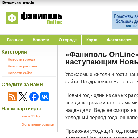
Беларуская версія
Главная
Новости
O городе
Карта
Фотогалерея
Категории
«Фаниполь OnLine»
Новости города
наступающим Нов
Новости региона
Новости сайта
Уважаемые жители и гости наше
сайта. Поздравляем Вас с нас
Следите за нами
Новый год - один из самых ра
всегда встречаем его с самым
Наши партнеры
надеждами. Ведь не смотря на 
www.21.by
холодный период года, он напо
Остальные ссылки
Провожая уходящий год, помни