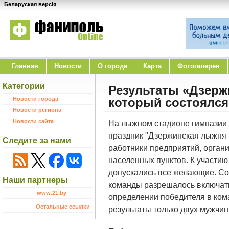
Беларуская версія
Главная
Новости
O городе
Карта
Фотогалерея
Категории
Результаты «Дзерж
Новости города
который состоялся
Новости региона
Новости сайта
На лыжном стадионе гимназии 
праздник "Дзержинская лыжня -
Следите за нами
работники предприятий, органи
населенных пунктов. К участию
допускались все желающие. Со
Наши партнеры
команды разрешалось включать
www.21.by
определении победителя в ком
Остальные ссылки
результаты только двух мужчи