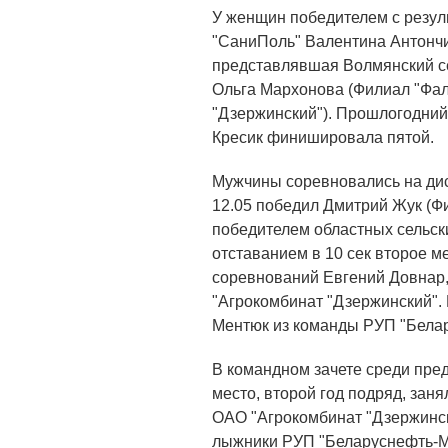
У женщин победителем с резуль
"СаниПоль" Валентина Антонч
представлявшая Волмянский се
Ольга Мархонова (Филиал "Фал
"Дзержинский"). Прошлогодний
Кресик финишировала пятой.
Мужчины соревновались на дист
12.05 победил Дмитрий Жук (Фи
победителем областных сельски
отставанием в 10 сек второе м
соревнований Евгений Довнар
"Агрокомбинат "Дзержинский".
Ментюк из команды РУП "Бела
В командном зачете среди пре
место, второй год подряд, зан
ОАО "Агрокомбинат "Дзержинск
лыжники РУП "Беларуснефть-М