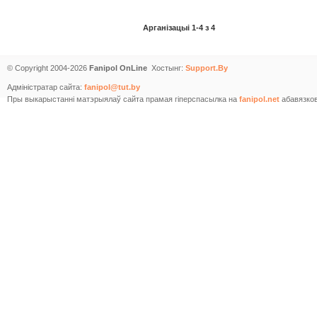
Арганізацыі 1-4 з 4
© Copyright 2004-2026
Fanipol OnLine
Хостынг:
Support.By
Адміністратар сайта:
fanipol@tut.by
Пры выкарыстанні матэрыялаў сайта прамая гіперспасылка на
fanipol.net
абавязков