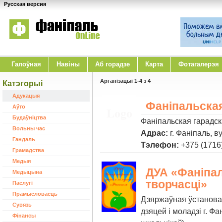
Русская версия
Галоўная
Навіны
Аб горадзе
Карта
Фотагалерэя
Арганізацыі 1-4 з 4
Катэгорыі
Адукацыя
Фаніпальская
Аўто
Будаўніцтва
Фаніпальская гарадска
Вольны час
Адрас:
г. Фаніпаль, в
Гандаль
Тэлефон:
+375 (1716)
Грамадства
Медыя
ДУА «Фаніпал
Медыцына
творчасці»
Паслугі
Прамысловасць
Дзяржаўная ўстанова
Сувязь
дзяцей і моладзі г. Ф
Фінансы