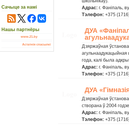
школьнікаў).
Сачыце за намі
Адрас:
г. Фаніпаль, в
Тэлефон:
+375 (1716)
ДУА «Фаніпа
Нашы партнёры
агульнаадук
www.21.by
Астатнія спасылкі
Дзяржаўная ўстанова
агульнаадукацыйная ш
года, калі была адкры
Адрас:
г. Фаніпаль, в
Тэлефон:
+375 (1716)
ДУА «Гімназія
Дзяржаўная ўстанова 
створана ў 2004 годз
Адрас:
г. Фаніпаль, в
Тэлефон:
+375 (1716)