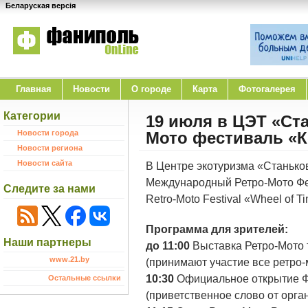
Беларуская версія
Главная
Новости
O городе
Карта
Фотогалерея
Категории
19 июля в ЦЭТ «Ст
Новости города
Мото фестиваль «К
Новости региона
Новости сайта
В Центре экотуризма «Станьков
Международный Ретро-Мото Фест
Следите за нами
Retro-Moto Festival «Wheel of T
Программа для зрителей:
Наши партнеры
до 11:00
Выставка Ретро-Мото 
www.21.by
(принимают участие все ретро
10:30
Официальное открытие Ф
Остальные ссылки
(приветственное слово от орга