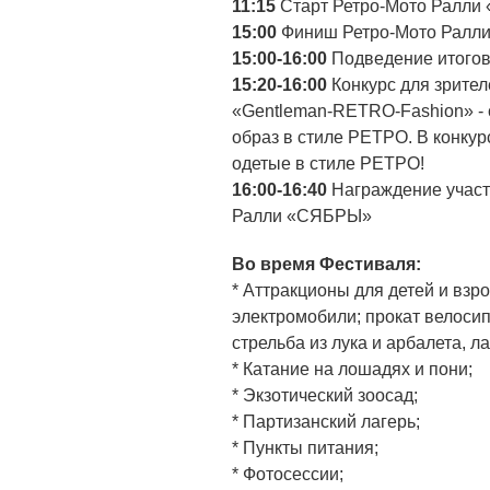
11:15
Старт Ретро-Мото Ралл
15:00
Финиш Ретро-Мото Ралл
15:00-16:00
Подведение итого
15:20-16:00
Конкурс для зрите
«Gentleman-RETRO-Fashion» -
образ в стиле РЕТРО. В конку
одетые в стиле РЕТРО!
16:00-16:40
Награждение участ
Ралли «СЯБРЫ»
Во время Фестиваля:
* Аттракционы для детей и взр
электромобили; прокат велосип
стрельба из лука и арбалета, л
* Катание на лошадях и пони;
* Экзотический зоосад;
* Партизанский лагерь;
* Пункты питания;
* Фотосессии;