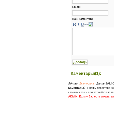
Email:
Ваш каментар:
Каментарыі(1):
Аўтар:
Екатерина
|
Дата:
2012-0
Каментарый:
Прошу директора ко
стойкий клей и салфетки (белые и
ADMIN:
Если у Вас есть доказател