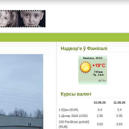
Надвор'е ў Фаніпалі
Курсы валют
10.08.26
11.08.26
1 Еўра (EUR)
3.4
3.4
1 Долар ЗША (USD)
2.95
2.95
100 Расійскіх рублёў
3.63
3.63
(RUB)