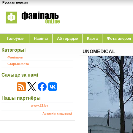
Русская версия
Галоўная
Навіны
Аб горадзе
Карта
Фотагалерэя
Катэгорыі
UNOMEDICAL
Фаніпаль
Старыя фота
Сачыце за намі
Нашы партнёры
www.21.by
Астатнія спасылкі