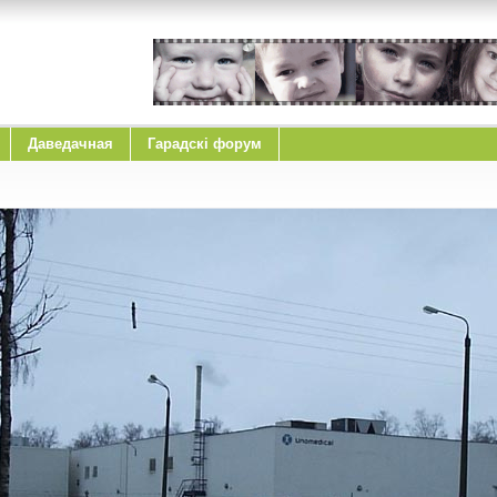
Даведачная
Гарадскі форум