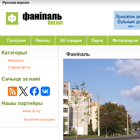
Русская версия
Галоўная
Навіны
Аб горадзе
Карта
Фотагалерэя
Катэгорыі
Фанiпаль
Фаніпаль
Старыя фота
Сачыце за намі
Нашы партнёры
www.21.by
Астатнія спасылкі