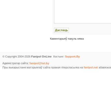
Каментарыяў пакуль няма
© Copyright 2004-2026
Fanipol OnLine
Хостынг:
Support.By
Адміністратар сайта:
fanipol@tut.by
Пры выкарыстанні матэрыялаў сайта прамая гіперспасылка на
fanipol.net
абавязков