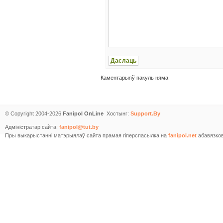
Каментарыяў пакуль няма
© Copyright 2004-2026
Fanipol OnLine
Хостынг:
Support.By
Адміністратар сайта:
fanipol@tut.by
Пры выкарыстанні матэрыялаў сайта прамая гіперспасылка на
fanipol.net
абавязков