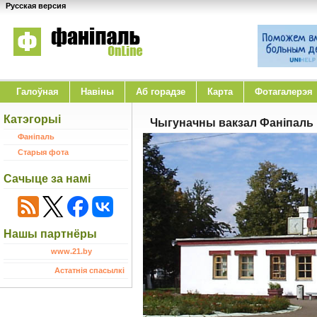
Русская версия
Галоўная
Навіны
Аб горадзе
Карта
Фотагалерэя
Катэгорыі
Чыгуначны вакзал Фанiпаль
Фаніпаль
Старыя фота
Сачыце за намі
Нашы партнёры
www.21.by
Астатнія спасылкі