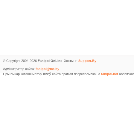
© Copyright 2004-2026
Fanipol OnLine
Хостынг:
Support.By
Адміністратар сайта:
fanipol@tut.by
Пры выкарыстанні матэрыялаў сайта прамая гіперспасылка на
fanipol.net
абавязков