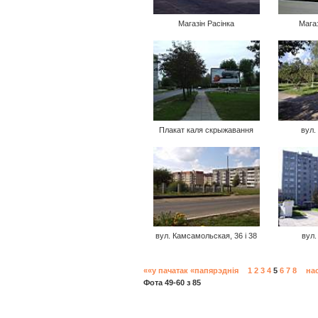
Магазін Расінка
Мага
Плакат каля скрыжавання
вул.
вул. Камсамольская, 36 i 38
вул.
««у пачатак
«папярэднія
1
2
3
4
5
6
7
8
на
Фота 49-60 з 85