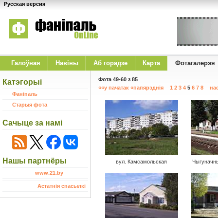
Русская версия
Галоўная
Навіны
Аб горадзе
Карта
Фотагалерэя
Фота 49-60 з 85
Катэгорыі
««у пачатак
«папярэднія
1
2
3
4
5
6
7
8
на
Фаніпаль
Старыя фота
Сачыце за намі
Нашы партнёры
вул. Камсамольская
Чыгуначны
www.21.by
Астатнія спасылкі