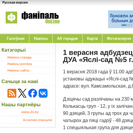
Русская версия
Галоўная
Навіны
Аб горадзе
Карта
Фотагалерэя
Катэгорыі
1 верасня адбудзе
Навіны горада
ДУА «Яслі-сад №5 г
Навіны рэгіёна
Навіны сайта
1 верасня 2018 гада ў 11.00 а
установы адукацыі «Яслі-сад №
Сачыце за намі
адрасе: вул. Камсамольская, д.
Дзіцячы сад разлічаны на 230 м
Нашы партнёры
Колькасць груп - 12, у іх залічан
www.21.by
90 дзяцей, 3 групы ад трох да ч
чатырох да пяці гадоў - 48 дзяце
Астатнія спасылкі
1 спецыяльная група для дзяце