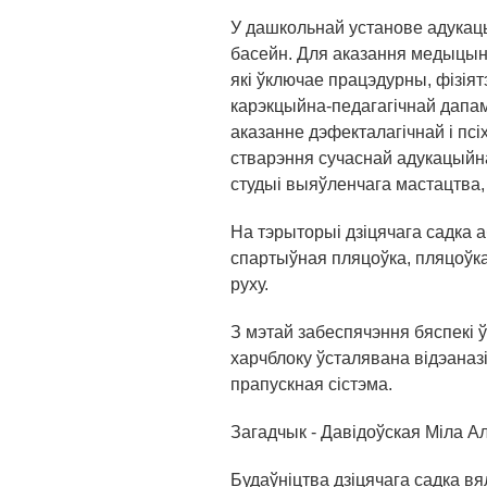
У дашкольнай установе адукац
басейн. Для аказання медыцынс
які ўключае працэдурны, фізія
карэкцыйна-педагагічнай дапа
аказанне дэфекталагічнай і пс
стварэння сучаснай адукацыйн
студыі выяўленчага мастацтва,
На тэрыторыі дзіцячага садка 
спартыўная пляцоўка, пляцоўк
руху.
З мэтай забеспячэння бяспекі 
харчблоку ўсталявана відэаназ
прапускная сістэма.
Загадчык - Давідоўская Міла А
Будаўніцтва дзіцячага садка вя