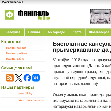
Русская версия
Галоўная
Навіны
Аб горадзе
Карта
Фотагалерэя
Катэгорыі
Бясплатнае кансул
Навіны горада
прымеркаванае да 
Навіны рэгіёна
Навіны сайта
31 жніўня 2018 года натарыусы
правядуць акцыю «Дарогай даб
Сачыце за намі
пракансультуюць грамадзян, дз
агульнай сярэдняй адукацыі, п
натарыяльных дзеянняў.
Нашы партнёры
www.21.by
Удзел у акцыі, якая праводзіц
Беларускай натарыяльнай пала
Астатнія спасылкі
натарыусы натарыяльных канто