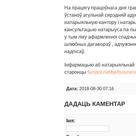
На працягу працоўнага дня гра
ўстаноў агульнай сярэдняй аду
натарыяльную кантору і натар
кансультацыю натарыуса па пыт
у тым ліку афармлення спадчы
шлюбных дагавораў , адчужэнн
надпісаў.
Інфармацыю аб натарыяльнай 
старонцы
fanipol.net/be/busine
Дата:
2018-08-30 07:16
ДАДАЦЬ КАМЕНТАР
Iмя: