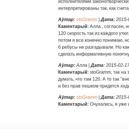
исполнителями законотворчески
интерпретированы так, как счит
Аўтар:
stoGramm
|
Дата:
2015-0
Каментарый:
Алла , согласен, 
120 скорость так из каждого утюг
потом я все конечно понимаю, но
б ребусы не разгадывали. Но как
сделать информативную понятну
Аўтар:
Алла |
Дата:
2015-02-17
Каментарый:
stoGramm, так на з
думать, что там 120. А то так "
и без прав пешком придется ходи
Аўтар:
stoGramm
|
Дата:
2015-0
Каментарый:
Очухались, я уже