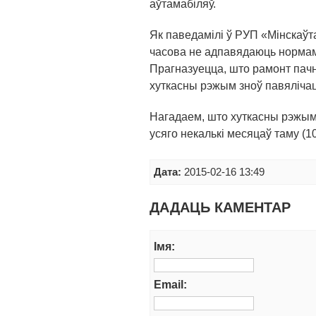
аўтамабіляў.
Як паведамілі ў РУП «Мінскаўт
часова не адпавядаюць нормам 
Прагназуецца, што рамонт пачн
хуткасны рэжым зноў павялічац
Нагадаем, што хуткасны рэжым 
усяго некалькі месяцаў таму (10
Дата:
2015-02-16 13:49
ДАДАЦЬ КАМЕНТАР
Iмя:
Email: