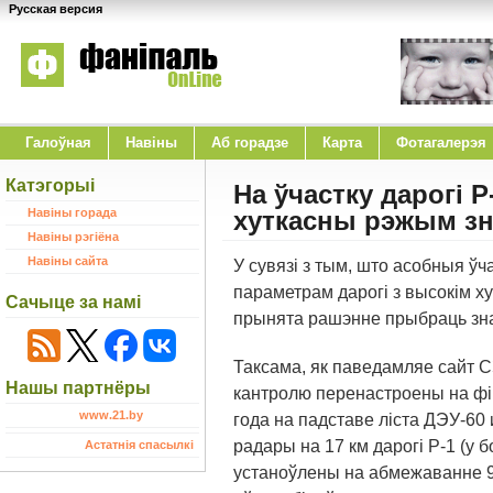
Русская версия
Галоўная
Навіны
Аб горадзе
Карта
Фотагалерэя
Катэгорыі
На ўчастку дарогі 
Навіны горада
хуткасны рэжым зні
Навіны рэгіёна
Навіны сайта
У сувязі з тым, што асобныя ўч
параметрам дарогі з высокім х
Сачыце за намі
прынята рашэнне прыбраць зна
Таксама, як паведамляе сайт С
Нашы партнёры
кантролю перенастроены на фік
www.21.by
года на падставе ліста ДЭУ-60 
радары на 17 км дарогі Р-1 (у б
Астатнія спасылкі
устаноўлены на абмежаванне 90 