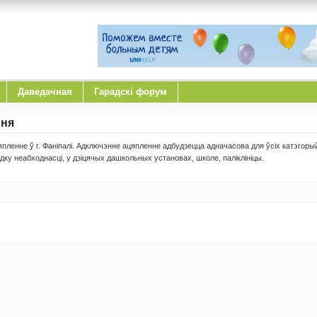
Даведачная
Гарадскі форум
ння
япленне ў г. Фаніпалі. Адключэнне ацяпленне адбудзецца адначасова для ўсіх катэгоры
ку неабходнасці, у дзіцячых дашкольных установах, школе, паліклініцы.