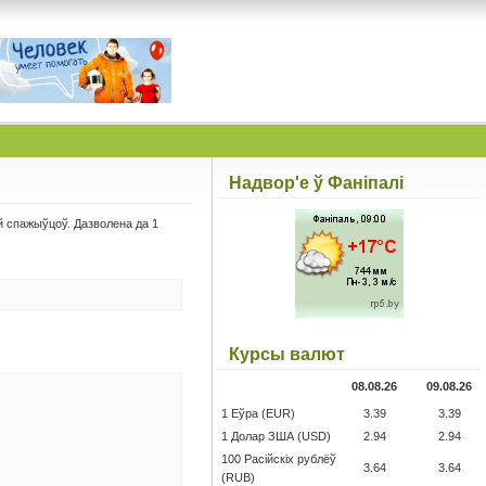
Надвор'е ў Фаніпалі
й спажыўцоў. Дазволена да 1
Курсы валют
08.08.26
09.08.26
1 Еўра (EUR)
3.39
3.39
1 Долар ЗША (USD)
2.94
2.94
100 Расійскіх рублёў
3.64
3.64
(RUB)