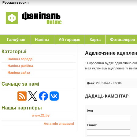
Русская версия
Галоўная
Навіны
Аб горадзе
Карта
Фотагалерэя
Катэгорыі
Адключэнне ацяпле
Навіны горада
11 красавіка будзе адключана ац
Навіны рэгіёна
мая ўключаць ацяпленне, у выпад
Навіны сайта
Сачыце за намі
Дата:
2005-04-12 05:06
ДАДАЦЬ КАМЕНТАР
Нашы партнёры
Iмя:
www.21.by
Астатнія спасылкі
Email: