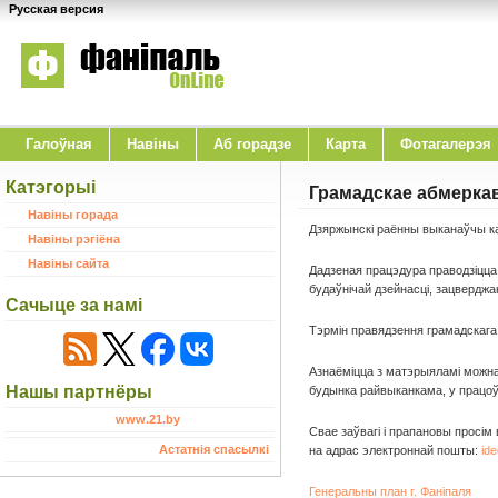
Русская версия
Галоўная
Навіны
Аб горадзе
Карта
Фотагалерэя
Катэгорыі
Грамадскае абмеркав
Навіны горада
Дзяржынскі раённы выканаўчы кам
Навіны рэгіёна
Навіны сайта
Дадзеная працэдура праводзіцца 
будаўнічай дзейнасці, зацверджа
Сачыце за намі
Тэрмін правядзення грамадскага 
Азнаёміцца ​​з матэрыяламі можна
Нашы партнёры
будынка райвыканкама, у працоўн
www.21.by
Свае заўвагі і прапановы просім 
Астатнія спасылкі
на адрас электроннай пошты:
id
Генеральны план г. Фаніпаля