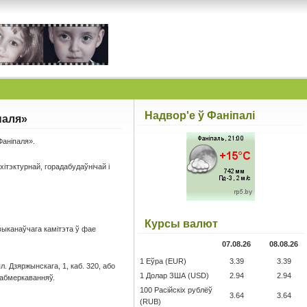
Надвор'е ў Фаніпалі
паля»
Фаніпаля».
ітэктурнай, горадабудаўнічай і
Курсы валют
 выканаўчага камітэта ў фае
07.08.26
08.08.26
1 Еўра (EUR)
3.39
3.39
. Дзяржынскага, 1, каб. 320, або
1 Долар ЗША (USD)
2.94
2.94
 абмеркаванняў.
100 Расійскіх рублёў
3.64
3.64
(RUB)