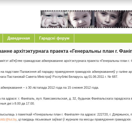
Даведачная
Гарадскі форум
анне архітэктурнага праекта «Генеральны план г. Фані
ітэт аб'яўляе грамадскае абмеркаванне архітэктурнага праекта «Генеральны план г. 
на падставе Палажэння аб парадку правядзення грамадскіх абмеркаванняў у галіне арх
нага Пастановай Савета Міністраў Рэспублікі Беларусь ад 01.06.2011 г. № 687.
абмеркавання – з 30 лістапада 2012 года па 15 снежня 2012 года.
 па адрасе: г. Фаніпаль, вул. Камсамольская, д. 32, будынак Фаніпальскага гарадскога
ыя дні з 8.00 да 17.00.
высылаць з паметкай «Генеральны план г. Фаніпаля» па адрасе: 222720, г. Дзяржынск, пл
eoldz@tut.by
, ці пакідаць пісьмовыя заўвагі ў журнале па месцы правядзення грамадскіх