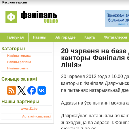
Русская версия
Галоўная
Навіны
Аб горадзе
Карта
Фотагалерэя
Катэгорыі
20 чэрвеня на баз
Навіны горада
канторы Фаніпаля 
Навіны рэгіёна
лінія»
Навіны сайта
20 чэрвеня 2012 года з 10.00 
Сачыце за намі
канторы г. Фаніпаля Дзяржынск
па пытаннях натарыяльнай дзе
Нашы партнёры
Адказы на ўсе пытанні можна а
www.21.by
Дзяржаўная натарыяльная кан
Астатнія спасылкі
знаходзіцца па адрасе: г. Фані