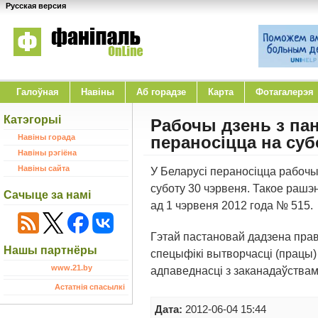
Русская версия
Галоўная
Навіны
Аб горадзе
Карта
Фотагалерэя
Катэгорыі
Рабочы дзень з пан
Навіны горада
пераносіцца на суб
Навіны рэгіёна
Навіны сайта
У Беларусі пераносіцца рабочы 
суботу 30 чэрвеня. Такое рашэ
Сачыце за намі
ад 1 чэрвеня 2012 года № 515.
Гэтай пастановай дадзена права
Нашы партнёры
спецыфікі вытворчасці (працы)
www.21.by
адпаведнасці з заканадаўствам
Астатнія спасылкі
Дата:
2012-06-04 15:44