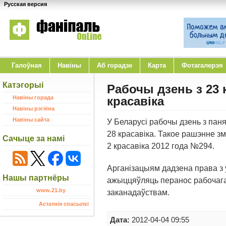
Русская версия
Галоўная
Навіны
Аб горадзе
Карта
Фотагалерэя
Катэгорыі
Рабочы дзень з 23 
Навіны горада
красавіка
Навіны рэгіёна
Навіны сайта
У Беларусі рабочы дзень з паня
28 красавіка. Такое рашэнне з
Сачыце за намі
2 красавіка 2012 года №294.
Арганізацыям дадзена права з 
Нашы партнёры
ажыццяўляць перанос рабочага
www.21.by
заканадаўствам.
Астатнія спасылкі
Дата:
2012-04-04 09:55