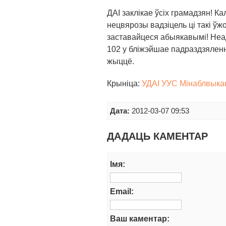
ДАІ заклікае ўсіх грамадзян! Ка
нецвярозы вадзіцель ці такі ўж
заставайцеся абыякавымі! Не
102 у бліжэйшае падраздзялен
жыццё.
Крыніца:
УДАІ УУС Мінаблвыка
Дата:
2012-03-07 09:53
ДАДАЦЬ КАМЕНТАР
Iмя:
Email:
Ваш каментар: