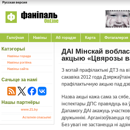
Русская версия
Галоўная
Навіны
Аб горадзе
Карта
Фотагалерэя
Катэгорыі
ДАІ Мінскай воблас
Навіны горада
акцыю «Цвярозы в
Навіны рэгіёна
Навіны сайта
З мэтай прафілактыкі ДТЗ па він
сакавіка 2012 года Дзяржаўтаі
Сачыце за намі
прафілактычную акцыю пад дэв
Назва акцыі кажа сама за сябе
Нашы партнёры
інспектары ДПС правядуць ва
www.21.by
Дапамогу ДАІ акажуць участков
дружыннікі. Арганізоўваецца п
Астатнія спасылкі
Без увагі не застанецца ні адз